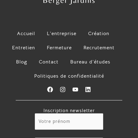
Accueil
L’entreprise
Création
Entretien
Fermeture
Recrutement
Blog
Contact
Bureau d’études
Politiques de confidentialité
F
I
Y
L
a
n
o
i
c
s
u
n
e
t
t
k
Inscription newsletter
b
a
u
e
o
g
b
d
o
r
e
i
k
a
n
m