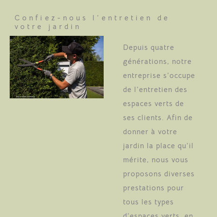
Confiez-nous l’entretien de
votre jardin
Depuis quatre
générations, notre
entreprise s’occupe
de l’entretien des
espaces verts de
ses clients. Afin de
donner à votre
jardin la place qu’il
mérite, nous vous
proposons diverses
prestations pour
tous les types
d’espaces verts, en