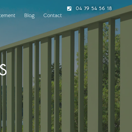
04 79 54 56 18
tement
Blog
Contact
S