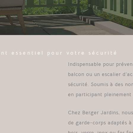
nt essentiel pour votre sécurité
Indispensable pour préveni
balcon ou un escalier d’a
sécurité. Soumis à des nor
en participant pleinement
Chez Berger Jardins, nous
de garde-corps adaptés à 
bois, verre, inox ou fer 