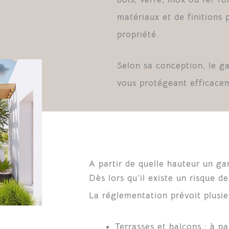
matériaux et de finitions 
propriété.
Selon sa conception, le g
vous protégeant efficacem
A partir de quelle hauteur un gar
Dès lors qu’il existe un risque d
La réglementation prévoit plusieu
Terrasses et balcons :
à par