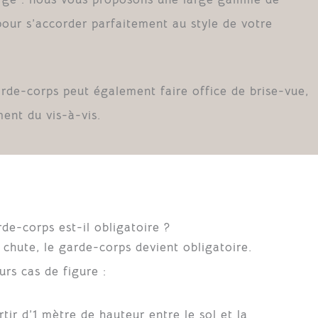
pour s’accorder parfaitement au style de votre
arde-corps peut également faire office de brise-vue,
ent du vis-à-vis.
de-corps est-il obligatoire ?
e chute, le garde-corps devient obligatoire.
rs cas de figure :
tir d’1 mètre de hauteur entre le sol et la