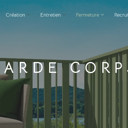
Création
Entretien
Fermeture
Recru
GARDE CORP