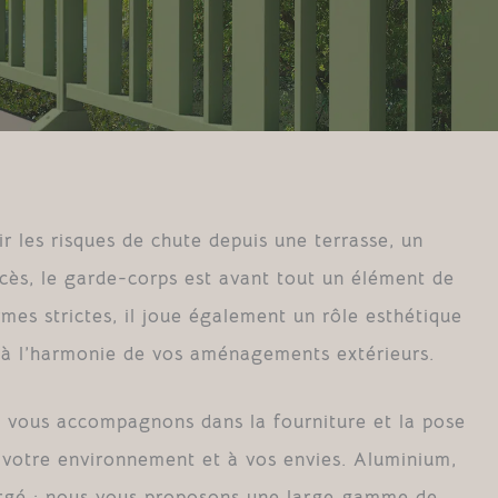
r les risques de chute depuis une terrasse, un
ccès, le garde-corps est avant tout un élément de
mes strictes, il joue également un rôle esthétique
 à l’harmonie de vos aménagements extérieurs.
 vous accompagnons dans la fourniture et la pose
votre environnement et à vos envies. Aluminium,
forgé : nous vous proposons une large gamme de