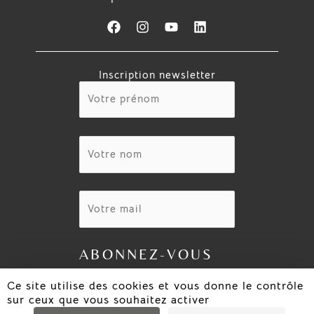
F
I
Y
L
a
n
o
i
c
s
u
n
e
t
t
k
Inscription newsletter
b
a
u
e
o
g
b
d
o
r
e
i
k
a
n
m
Ce site utilise des cookies et vous donne le contrôle
sur ceux que vous souhaitez activer
Copyright © 2024 Berger Jardins |
Mentions légales
|