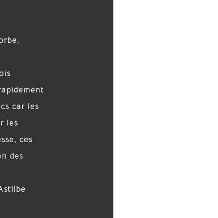
orbe,
ois
 rapidement
cs car les
r les
esse, ces
on des
Astilbe