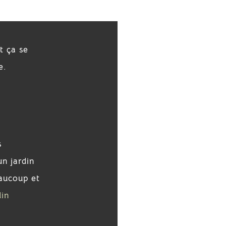
t ça se
e.
s
un jardin
eaucoup et
din