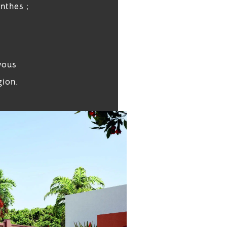
nthes ;
vous
gion.