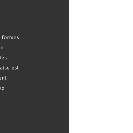
e formes
en
des
aise est
ent
up