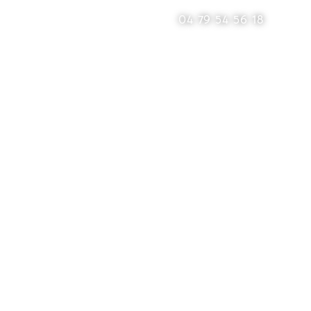
04 79 54 56 18
tement
Blog
Contact
RDINS
R