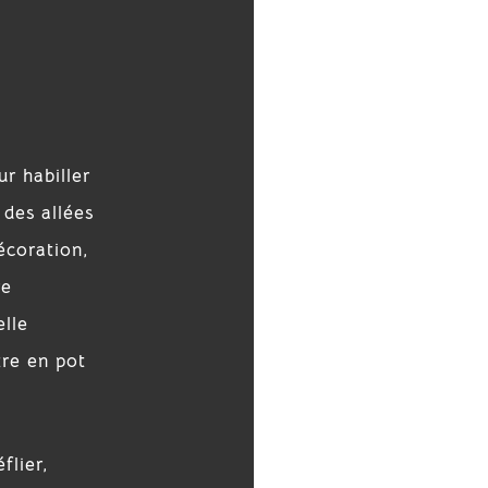
r habiller
 des allées
écoration,
re
elle
tre en pot
flier,