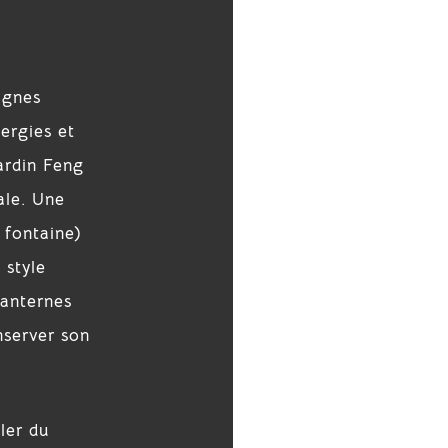
lignes
nergies et
jardin Feng
ale. Une
 fontaine)
 style
lanternes
nserver son
ler du