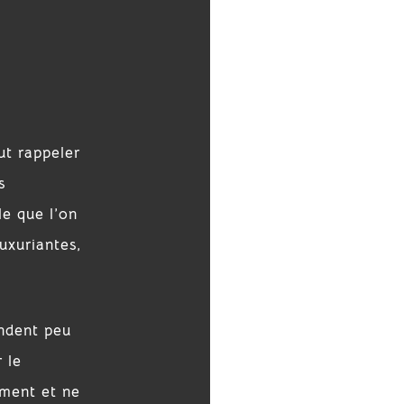
ut rappeler
s
le que l’on
uxuriantes,
andent peu
 le
ement et ne