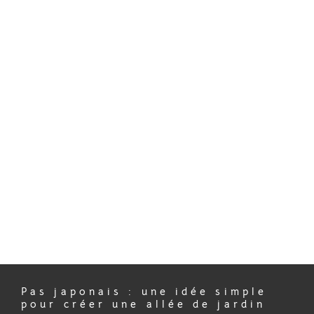
Aller
Panneau de gestion des cookies
au
contenu
PAS JAPONAIS
Pas japonais : une idée simple
pour créer une allée de jardin