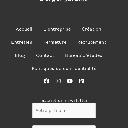
Accueil
L’entreprise
Création
Entretien
Fermeture
Recrutement
Blog
Contact
Bureau d’études
Politiques de confidentialité
F
I
Y
L
a
n
o
i
c
s
u
n
e
t
t
k
Inscription newsletter
b
a
u
e
o
g
b
d
o
r
e
i
k
a
n
m